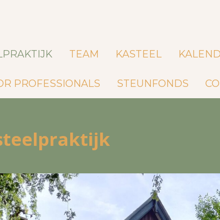
LPRAKTIJK
TEAM
KASTEEL
KALEN
OR PROFESSIONALS
STEUNFONDS
CO
teelpraktijk