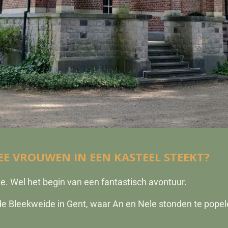
EE VROUWEN IN EEN KASTEEL STEEKT?
je. Wel het begin van een fantastisch avontuur.
 de Bleekweide in Gent, waar An en Nele stonden te popel