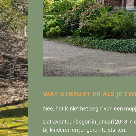
WAT GEBEURT ER ALS JE TW
Nee, het is niet het begin van een mop
Dat avontuur begon in januari 2018 in
bij kinderen en jongeren te starten.