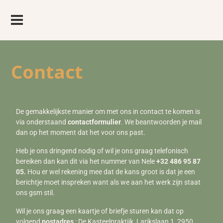
Contact
De gemakkelijkste manier om met ons in contact te komen is
via onderstaand
contactformulier
. We beantwoorden je mail
dan op het moment dat het voor ons past.
Heb je ons dringend nodig of wil je ons graag telefonisch
bereiken dan kan dit via het nummer van Nele
+32 486 95 87
05.
Hou er wel rekening mee dat de kans groot is dat je een
berichtje moet inspreken want als we aan het werk zijn staat
ons gsm stil.
Wil je ons graag een kaartje of briefje sturen kan dat op
volgend
postadres
: De Kasteelpraktijk, Larikslaan 1, 2950